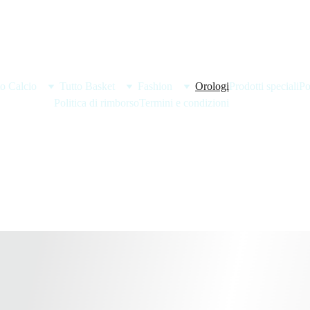
BENVENUTO DA CATCH AND SHOOT!!
to Calcio
Tutto Basket
Fashion
Orologi
Prodotti speciali
Po
Politica di rimborso
Termini e condizioni