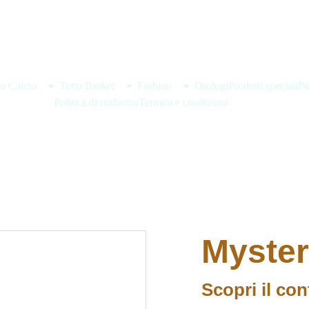
BENVENUTO DA CATCH AND SHOOT!!
to Calcio
Tutto Basket
Fashion
Orologi
Prodotti speciali
Po
Politica di rimborso
Termini e condizioni
Myster
Scopri il con