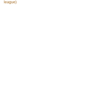
league)
CONTATTACI
Whatsapp
NON PERDERE LE NOSTRE SUPER OFFERTE