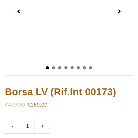
Borsa LV (Rif.Int 00173)
€479.00
€169.00
-
+