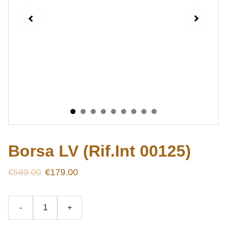
Borsa LV (Rif.Int 00125)
€589.00
€179.00
-
+