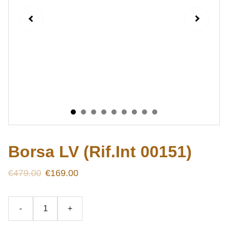
Borsa LV (Rif.Int 00151)
€479.00
€169.00
-
+