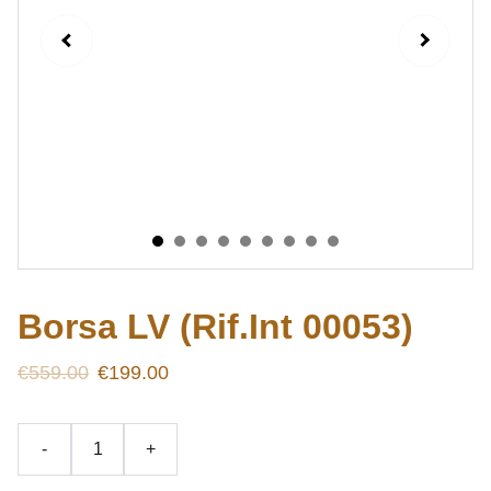
Borsa LV (Rif.Int 00053)
€559.00
€199.00
-
+