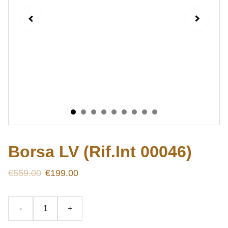
Borsa LV (Rif.Int 00046)
€559.00
€199.00
-
+