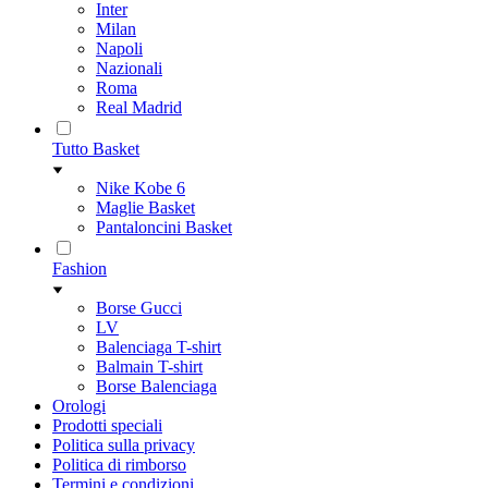
Inter
Milan
Napoli
Nazionali
Roma
Real Madrid
Tutto Basket
Nike Kobe 6
Maglie Basket
Pantaloncini Basket
Fashion
Borse Gucci
LV
Balenciaga T-shirt
Balmain T-shirt
Borse Balenciaga
Orologi
Prodotti speciali
Politica sulla privacy
Politica di rimborso
Termini e condizioni